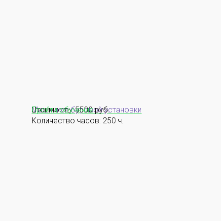
Машинист буровой установки
Стоимость: 5500 руб.
Пройти обучение
Количество часов: 250 ч.