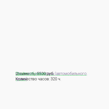
Машинист автокрана (автомобильного
Стоимость: 5500 руб.
Пройти обучение
крана)
Количество часов: 320 ч.