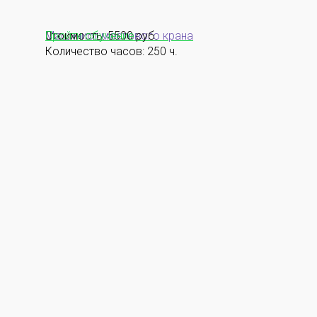
Машинист мостового крана
Стоимость: 5500 руб.
Пройти обучение
Количество часов: 250 ч.