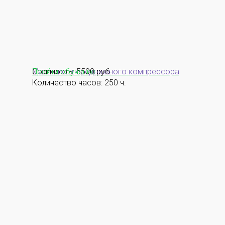
Машинист передвижного компрессора
Стоимость: 5500 руб.
Пройти обучение
Количество часов: 250 ч.