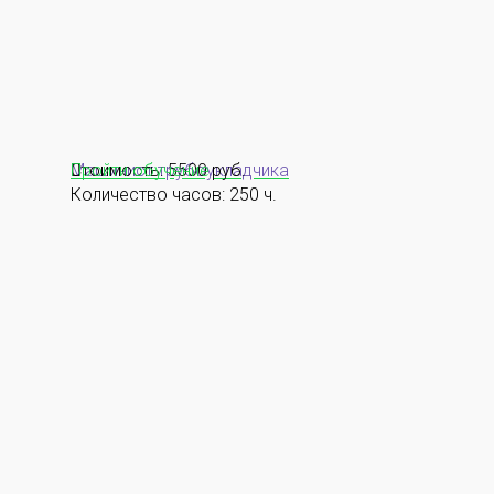
Машинист трубоукладчика
Стоимость: 5500 руб.
Пройти обучение
Количество часов: 250 ч.