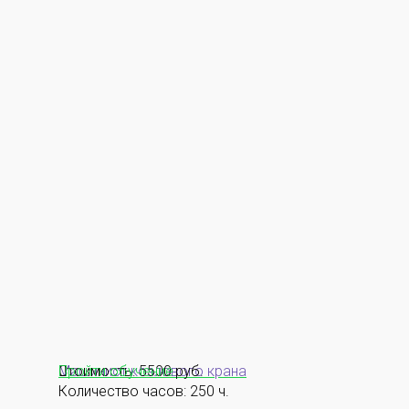
Машинист козлового крана
Стоимость: 5500 руб.
Пройти обучение
Количество часов: 250 ч.