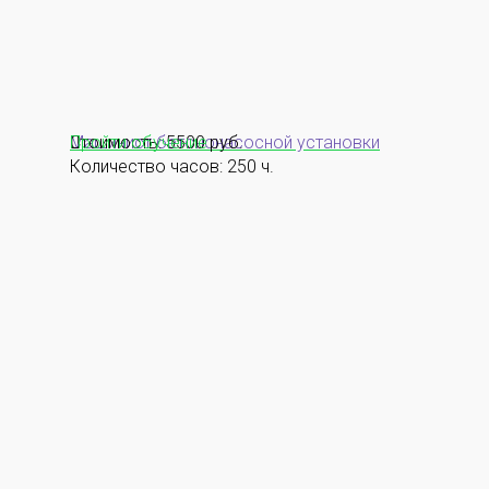
Машинист бетононасосной установки
Стоимость: 5500 руб.
Пройти обучение
Количество часов: 250 ч.