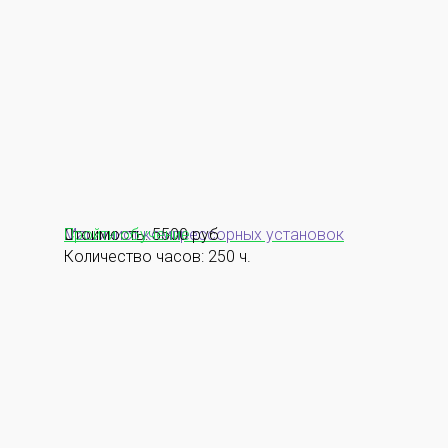
Машинист компрессорных установок
Стоимость: 5500 руб.
Пройти обучение
Количество часов: 250 ч.