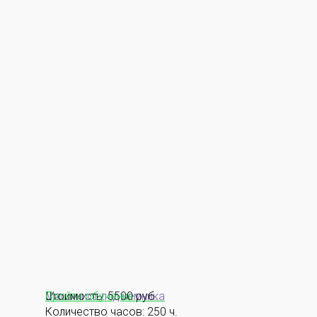
Машинист подъемника
Стоимость: 5500 руб.
Пройти обучение
Количество часов: 250 ч.