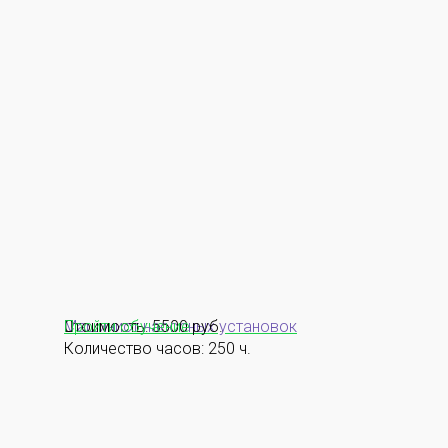
Машинист насосных установок
Стоимость: 5500 руб.
Пройти обучение
Количество часов: 250 ч.