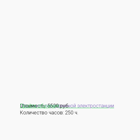
Машинист передвижной электростанции
Стоимость: 5500 руб.
Пройти обучение
Количество часов: 250 ч.