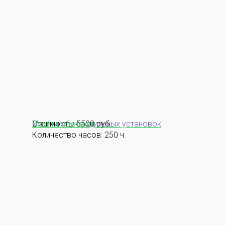
Машинист холодильных установок
Стоимость: 5500 руб.
Пройти обучение
Количество часов: 250 ч.