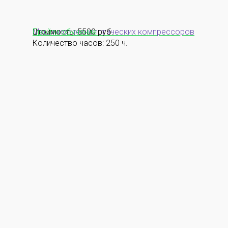
Машинист технологических компрессоров
Стоимость: 5500 руб.
Пройти обучение
Количество часов: 250 ч.