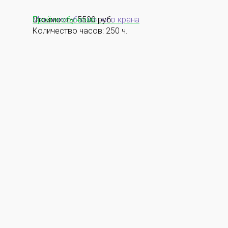
Машинист башенного крана
Стоимость: 5500 руб.
Пройти обучение
Количество часов: 250 ч.