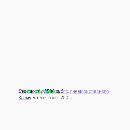
Машинист гусеничного, пневмоколесного
Стоимость: 5500 руб.
Пройти обучение
крана
Количество часов: 250 ч.