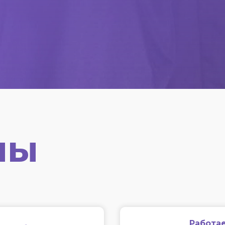
мы
Работае