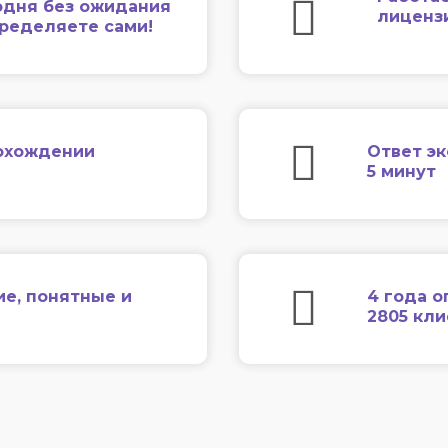
одня без ожидания
лиценз
еределяете сами!
охождении
Ответ эк
5 минут
ие, понятные и
4 года о
2805 кл