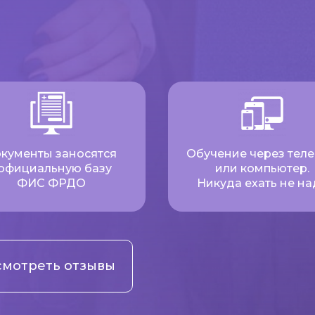
кументы заносятся
Обучение через тел
 официальную базу
или компьютер.
ФИС ФРДО
Никуда ехать не на
мотреть отзывы