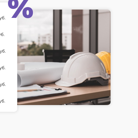
%
уб.
б.
уб.
уб.
уб.
уб.