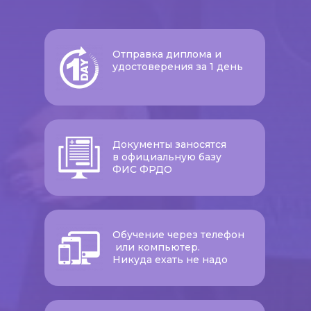
Отправка диплома и
удостоверения за 1 день
Документы заносятся
в официальную базу
ФИС ФРДО
Обучение через телефон
или компьютер.
Никуда ехать не надо