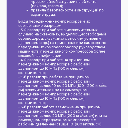
чрезвычайной ситуации на объекте
(пожара, травмы);
правила безопасности и инструкций по
охране труда.
Виды передвижных компрессоров и их
соответствие разрядом
- 3-й разряд: при работе в исключительных
случаях (на скважинах, выделяющих свободный
сероводород, скважинах с высоким устьевым
давлением и др.) на прицепных или самоходных
передвижных компрессорах под руководством
машиниста передвижного компрессора более
высокой квалификации;
- 4-й разряд: при работе на прицепном
передвижном компрессоре с рабочим
давлением до 10 МПа (100 кгс/кв. см)
включительно;
- 5-й разряд: при работе на прицепном
передвижном компрессоре с рабочим
давлением свыше 10 до 20 МПа (100 - 200 кгс/кв.
см) включительно или на самоходном
передвижном компрессоре с рабочим
давлением до 10 МПа (100 кгс/кв. см)
включительно;
- 6-й разряд: работа вазможна на прицепном
передвижном компрессоре с рабочим
давлением свыше 20 МПа (200 кгс/кв. см) или на
самоходном передвижном компрессоре с
рабочим давлением свыше 10 (100 кгс/кв. см).