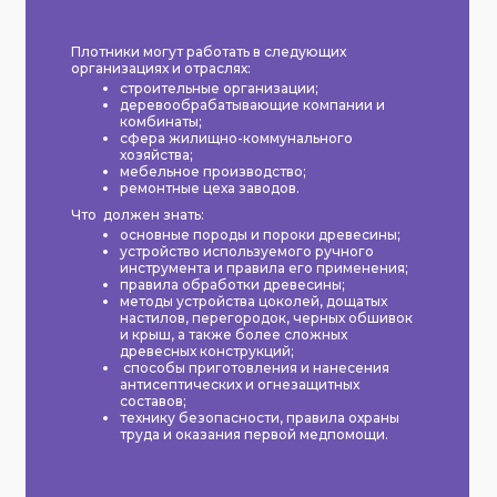
Плотники могут работать в следующих
организациях и отраслях:
строительные организации;
деревообрабатывающие компании и
комбинаты;
сфера жилищно-коммунального
хозяйства;
мебельное производство;
ремонтные цеха заводов.
Что должен знать:
основные породы и пороки древесины;
устройство используемого ручного
инструмента и правила его применения;
правила обработки древесины;
методы устройства цоколей, дощатых
настилов, перегородок, черных обшивок
и крыш, а также более сложных
древесных конструкций;
способы приготовления и нанесения
антисептических и огнезащитных
составов;
технику безопасности, правила охраны
труда и оказания первой медпомощи.