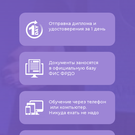
Отправка диплома и
удостоверения за 1 день
Документы заносятся
в официальную базу
ФИС ФРДО
Обучение через телефон
или компьютер.
Никуда ехать не надо