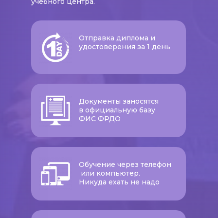
учебного центра.
Отправка диплома и
удостоверения за 1 день
Документы заносятся
в официальную базу
ФИС ФРДО
Обучение через телефон
или компьютер.
Никуда ехать не надо