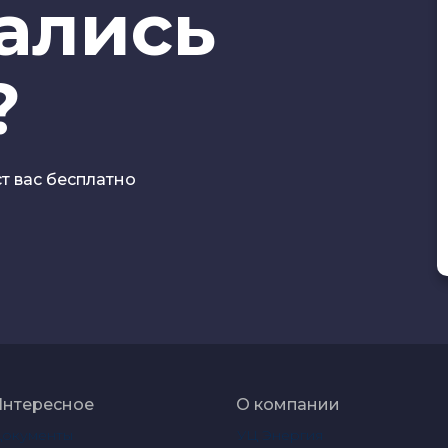
тались
?
ст вас бесплатно
Интересное
О компании
Документы
УЦ Энергия