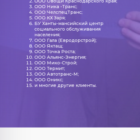
ООО Овощи Краснодарского края;
ООО Ника -Транс;
ООО ЧелспецТранс;
ООО КХ Заря;
БУ Ханты-мансийский центр
социального обслуживания
населения;
ООО Гала (Евродорстрой);
ООО Яктащ;
ООО Точка Роста;
ООО Альянс-Энергия;
ООО Мико-Строй;
ООО Термит;
ООО Автотранс-М;
ООО Оникс;
и многие другие клиенты.